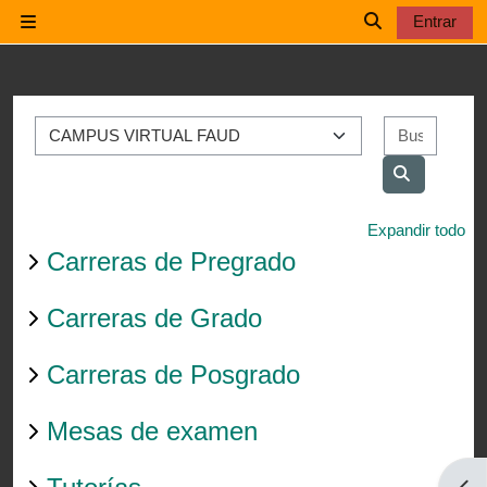
Salta al contenido principal
Entrar
Panel lateral
Selector de b
Categorías
Buscar
Buscar cur
Expandir todo
Carreras de Pregrado
Carreras de Grado
Carreras de Posgrado
Mesas de examen
Abri