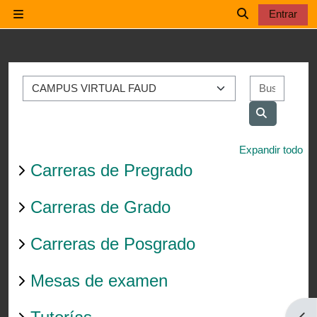
Salta al contenido principal
Entrar
Panel lateral
Selector de b
Categorías
Buscar
Buscar cur
Expandir todo
Carreras de Pregrado
Carreras de Grado
Carreras de Posgrado
Mesas de examen
Abri